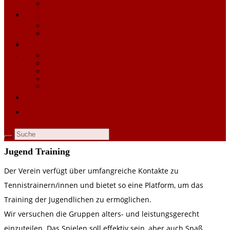
Jugend Vereinsphilosophie
Chronik
Jugend Punktspiele
Mannschaften
Jugend Training
Jugend Trainingscamp
Allgemeines
Jugend Kontakt
Aktuelle Saison
Kontakt
Jugend
Login
Jugend Vereinsphilosophie
Jugend Punktspiele
Jugend Training
Jugend Trainingscamp
Jugend Kontakt
Kontakt
Login
Jugend Training
Der Verein verfügt über umfangreiche Kontakte zu
Tennistrainern/innen und bietet so eine Platform, um das
Training der Jugendlichen zu ermöglichen.
Wir versuchen die Gruppen alters- und leistungsgerecht
einzuteilen. Das Spielen soll effektiv sein, aber auch Spaß