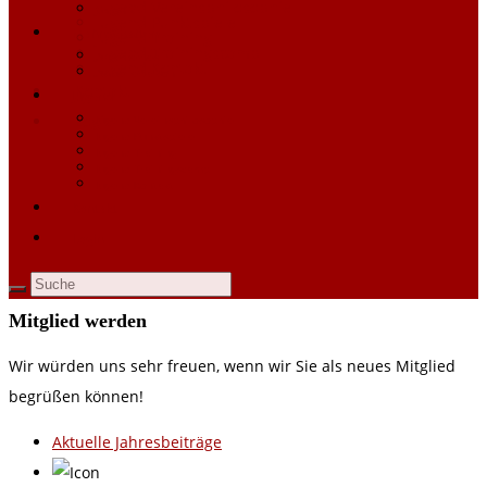
Jugend Vereinsphilosophie
Chronik
Jugend Punktspiele
Mannschaften
Jugend Training
Jugend Trainingscamp
Allgemeines
Jugend Kontakt
Aktuelle Saison
Kontakt
Jugend
Login
Jugend Vereinsphilosophie
Jugend Punktspiele
Jugend Training
Jugend Trainingscamp
Jugend Kontakt
Kontakt
Login
Mitglied werden
Wir würden uns sehr freuen, wenn wir Sie als neues Mitglied
begrüßen können!
Aktuelle Jahresbeiträge