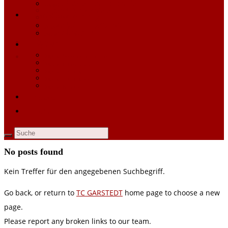
Jugend Vereinsphilosophie
Chronik
Jugend Punktspiele
Mannschaften
Jugend Training
Jugend Trainingscamp
Allgemeines
Jugend Kontakt
Aktuelle Saison
Kontakt
Jugend
Login
Jugend Vereinsphilosophie
Jugend Punktspiele
Jugend Training
Jugend Trainingscamp
Jugend Kontakt
Kontakt
Login
No posts found
Kein Treffer für den angegebenen Suchbegriff.
Go back, or return to
TC GARSTEDT
home page to choose a new
page.
Please report any broken links to our team.