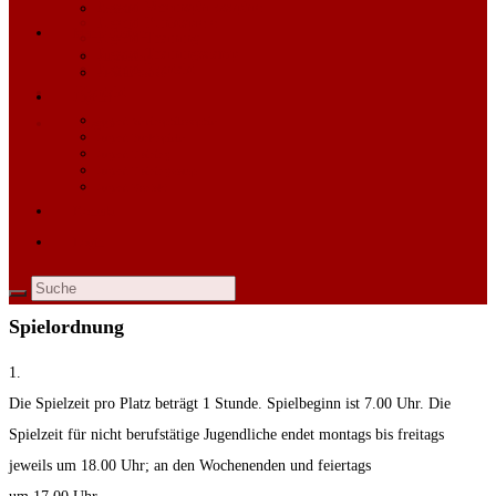
Jugend Vereinsphilosophie
Chronik
Jugend Punktspiele
Mannschaften
Jugend Training
Jugend Trainingscamp
Allgemeines
Jugend Kontakt
Aktuelle Saison
Kontakt
Jugend
Login
Jugend Vereinsphilosophie
Jugend Punktspiele
Jugend Training
Jugend Trainingscamp
Jugend Kontakt
Kontakt
Login
Spielordnung
1.
Die Spielzeit pro Platz beträgt 1 Stunde. Spielbeginn ist 7.00 Uhr. Die
Spielzeit für nicht berufstätige Jugendliche endet montags bis freitags
jeweils um 18.00 Uhr; an den Wochenenden und feiertags