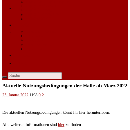
Jugend Vereinsphilosophie
Chronik
Jugend Punktspiele
Mannschaften
Jugend Training
Jugend Trainingscamp
Allgemeines
Jugend Kontakt
Aktuelle Saison
Kontakt
Jugend
Login
Jugend Vereinsphilosophie
Jugend Punktspiele
Jugend Training
Jugend Trainingscamp
Jugend Kontakt
Kontakt
Login
Aktuelle Nutzungsbedingungen der Halle ab März 2022
23. Januar 2022
1198
0
2
Die aktuellen Nutzungsbedingungen könnt Ihr hier herunterladen:
Alle weiteren Informationen sind
hier
zu finden.