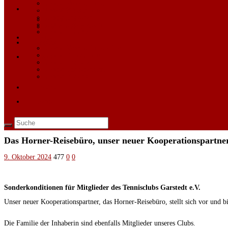
Jugend Vereinsphilosophie
Mannschaften
Jugend Punktspiele
Jugend Training
Allgemeines
Jugend Trainingscamp
Aktuelle Saison
Jugend Kontakt
Jugend
Kontakt
Jugend Vereinsphilosophie
Jugend Punktspiele
Login
Jugend Training
Jugend Trainingscamp
Jugend Kontakt
Kontakt
Login
Das Horner-Reisebüro, unser neuer Kooperationspartner s
9. Oktober 2024
477
0
0
Sonderkonditionen für Mitglieder des Tennisclubs Garstedt e.V.
Unser neuer Kooperationspartner, das Horner-Reisebüro, stellt sich vor und b
Die Familie der Inhaberin sind ebenfalls Mitglieder unseres Clubs.