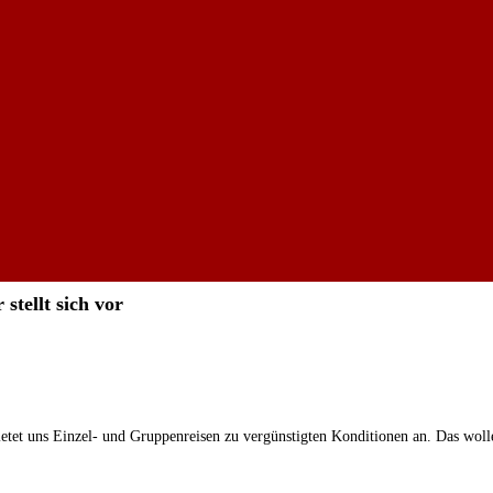
tellt sich vor
ietet uns Einzel- und Gruppenreisen zu vergünstigten Konditionen an. Das woll