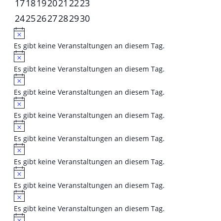
0
0
0
0
0
0
0
17
18
19
20
21
22
23
vorgestellt
Veranstaltungen
Veranstaltungen
Veranstaltungen
Veranstaltungen
Veranstaltungen
Veranstaltungen
Veranstaltungen
0
0
0
0
0
0
0
24
25
26
27
28
29
30
Veranstaltungen
Veranstaltungen
Veranstaltungen
Veranstaltungen
Veranstaltungen
Veranstaltungen
Veranstaltungen
Hinweis
Es gibt keine Veranstaltungen an diesem Tag.
Hinweis
Es gibt keine Veranstaltungen an diesem Tag.
Hinweis
Es gibt keine Veranstaltungen an diesem Tag.
Hinweis
Es gibt keine Veranstaltungen an diesem Tag.
Hinweis
Es gibt keine Veranstaltungen an diesem Tag.
Hinweis
Es gibt keine Veranstaltungen an diesem Tag.
Hinweis
Es gibt keine Veranstaltungen an diesem Tag.
Hinweis
Es gibt keine Veranstaltungen an diesem Tag.
Hinweis